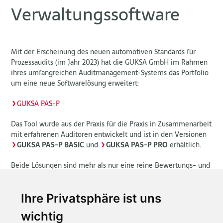
Verwaltungssoftware
Mit der Erscheinung des neuen automotiven Standards für
Prozessaudits (im Jahr 2023) hat die GUKSA GmbH im Rahmen
ihres umfangreichen Auditmanagement-Systems das Portfolio
um eine neue Softwarelösung erweitert:
>
GUKSA PAS-P
Das Tool wurde aus der Praxis für die Praxis in Zusammenarbeit
mit erfahrenen Auditoren entwickelt und ist in den Versionen
>
GUKSA PAS-P BASIC
und
>
GUKSA PAS-P PRO
erhältlich.
Beide Lösungen sind mehr als nur eine reine Bewertungs- und
Prozessaudit-Verwaltungssoftware, sondern bieten mit den
integrierten Erweiterungen ein Managementtool zur
effektiven Steuerung von Maßnahmen für kontinuierliche
Ihre Privatsphäre ist uns
Verbesserungsprozesse (Chancenmanagement), sowie die
wichtig
Reduzierung von Risiken aus den Prozessaudit-Ergebnissen.