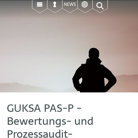
ई
उ
ऊ
NEWS
GUKSA PAS-P -
Bewertungs- und
Prozessaudit-